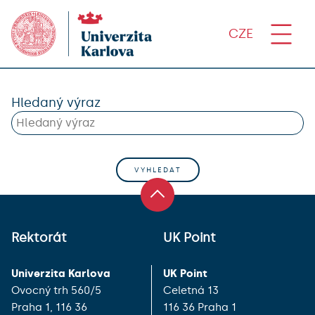
CZE
Hledaný výraz
Rektorát
UK Point
Univerzita Karlova
UK Point
Ovocný trh 560/5
Celetná 13
Praha 1, 116 36
116 36 Praha 1