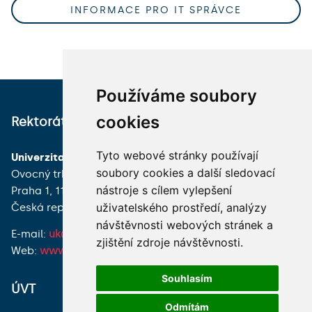
INFORMACE PRO IT SPRÁVCE
Používáme soubory
cookies
Rektorát
UK Point
Tyto webové stránky používají
Univerzita Karlova
UK Point
soubory cookies a další sledovací
Ovocný trh 560/5
Celetná 13
nástroje s cílem vylepšení
Praha 1, 116 36
116 36 Praha 1
uživatelského prostředí, analýzy
Česká republika
Česká republika
návštěvnosti webových stránek a
E-mail:
uk@cuni.cz
E-mail:
info@cuni.cz
zjištění zdroje návštěvnosti.
Web:
www.cuni.cz
Web:
www.ukpoint.cuni.cz
Souhlasím
ÚVT
Máte připomínku?
Odmítám