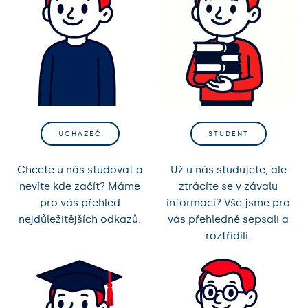
UCHAZEČ
STUDENT
Chcete u nás studovat a
Už u nás studujete, ale
nevíte kde začít? Máme
ztrácíte se v závalu
pro vás přehled
informací? Vše jsme pro
nejdůležitějších odkazů.
vás přehledně sepsali a
roztřídili.