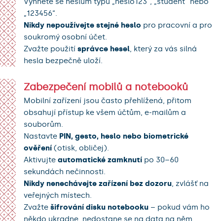
Vyhněte se heslům typu „heslo123“, „student“ nebo
„123456“.
Nikdy nepoužívejte stejné heslo
pro pracovní a pro
soukromý osobní účet.
Zvažte použití
správce hesel
, který za vás silná
hesla bezpečně uloží.
Zabezpečení mobilů a notebooků
Mobilní zařízení jsou často přehlížená, přitom
obsahují přístup ke všem účtům, e-mailům a
souborům.
Nastavte
PIN, gesto, heslo nebo biometrické
ověření
(otisk, obličej).
Aktivujte
automatické zamknutí
po 30–60
sekundách nečinnosti.
Nikdy nenechávejte zařízení bez dozoru
, zvlášť na
veřejných místech.
Zvažte
šifrování disku notebooku
– pokud vám ho
někdo ukradne, nedostane se na data na něm