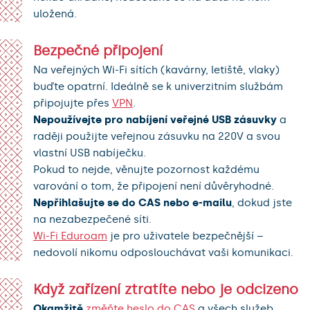
uložená.
Bezpečné připojení
Na veřejných Wi-Fi sítích (kavárny, letiště, vlaky)
buďte opatrní. Ideálně se k univerzitním službám
připojujte přes
VPN
.
Nepoužívejte pro nabíjení veřejné USB zásuvky
a
raději použijte veřejnou zásuvku na 220V a svou
vlastní USB nabíječku.
Pokud to nejde, věnujte pozornost každému
varování o tom, že připojení není důvěryhodné.
Nepřihlašujte se do CAS nebo e-mailu
, dokud jste
na nezabezpečené síti.
Wi-Fi Eduroam
je pro uživatele bezpečnější –
nedovolí nikomu odposlouchávat vaši komunikaci.
Když zařízení ztratíte nebo je odcizeno
Okamžitě
změňte heslo do CAS
a všech služeb,