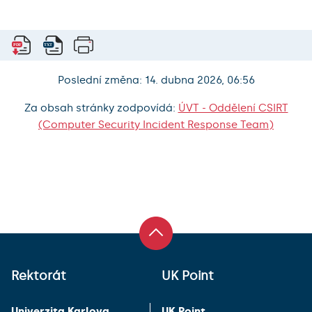
Poslední změna: 14. dubna 2026, 06:56
Za obsah stránky zodpovídá:
ÚVT - Oddělení CSIRT
(Computer Security Incident Response Team)
Rektorát
UK Point
Univerzita Karlova
UK Point