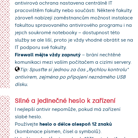
antivirová ochrana nastavena centrálně IT
pracovištěm fakulty nebo součásti. Některé fakulty
zároveň nabízejí zaměstnancům možnost instalace
fakultou spravovaného antivirového programu i na
jejich soukromé notebooky – dostupnost této
služby se ale liší, proto je vždy vhodné obrátit se na
IT podporu své fakulty.
Firewall mějte vždy zapnutý
– brání nechtěné
komunikaci mezi vaším počítačem a cizími servery.
Tip: Spusťte si jednou za čas „Rychlou kontrolu“
antivirem, zejména po připojení neznámého USB
disku.
Silné a jedinečné heslo k zařízení
I nejlepší antivir nepomůže, pokud má zařízení
slabé heslo.
Používejte
heslo o délce alespoň 12 znaků
(kombinace písmen, čísel a symbolů).