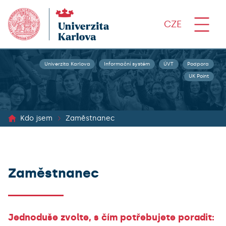
CZE
Univerzita Karlova
Informační systém
ÚVT
Podpora
UK Point
Kdo jsem
Zaměstnanec
Zaměstnanec
Jednoduše zvolte, s čím potřebujete poradit: