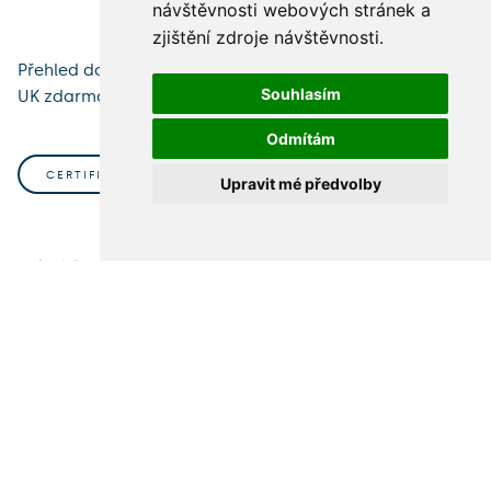
návštěvnosti webových stránek a
zjištění zdroje návštěvnosti.
Přehled dostupných licencí a programů, které máte na
Souhlasím
UK zdarma nebo zvýhodněně.
Odmítám
CERTIFIKÁTY, ELEKTRONICKÉ PODPISY
Upravit mé předvolby
Jak získat a používat certifikáty, elektronické podpisy a
zabezpečené dokumenty.
PODPORA, HELPDESK
Kde získat rychlou pomoc, nahlásit problém nebo
vyřešit technické potíže.