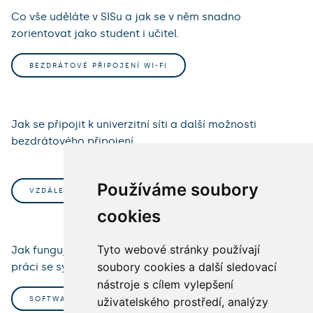
Co vše uděláte v SISu a jak se v něm snadno
zorientovat jako student i učitel.
BEZDRÁTOVÉ PŘIPOJENÍ WI-FI
Jak se připojit k univerzitní síti a další možnosti
bezdrátového připojení.
Používáme soubory
VZDÁLENÝ PŘÍSTUP VPN
cookies
Tyto webové stránky používají
Jak funguje vzdálený přístup a kdy ho potřebujete pro
soubory cookies a další sledovací
práci se systémy UK.
nástroje s cílem vylepšení
SOFTWARE, LICENCE
uživatelského prostředí, analýzy